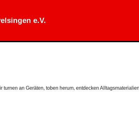
elsingen e.V.
r turnen an Geräten, toben herum, entdecken Alltagsmaterialie